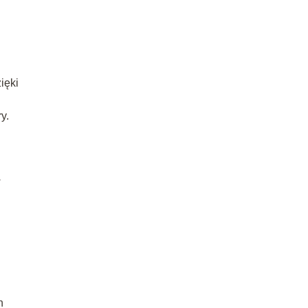
ięki
y.
w
h