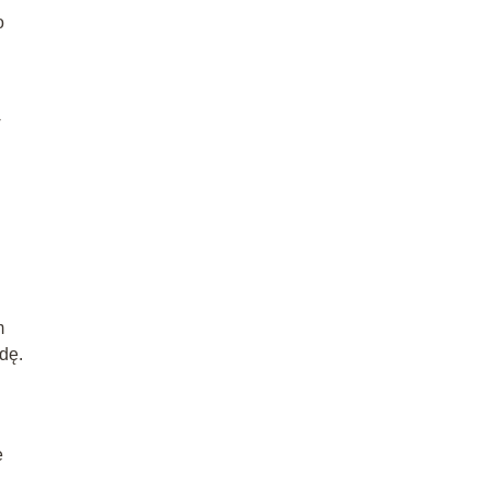
o
w
m
dę.
e