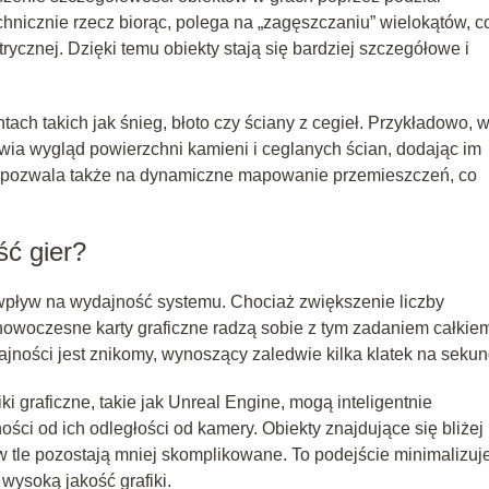
chnicznie rzecz biorąc, polega na „zagęszczaniu” wielokątów, c
rycznej. Dzięki temu obiekty stają się bardziej szczegółowe i
tach takich jak śnieg, błoto czy ściany z cegieł. Przykładowo, 
rawia wygląd powierzchni kamieni i ceglanych ścian, dodając im
 ta pozwala także na dynamiczne mapowanie przemieszczeń, co
ść gier?
 wpływ na wydajność systemu. Chociaż zwiększenie liczby
owoczesne karty graficzne radzą sobie z tym zadaniem całkie
ności jest znikomy, wynoszący zaledwie kilka klatek na sekun
i graficzne, takie jak Unreal Engine, mogą inteligentnie
i od ich odległości od kamery. Obiekty znajdujące się bliżej
w tle pozostają mniej skomplikowane. To podejście minimalizuj
wysoką jakość grafiki.