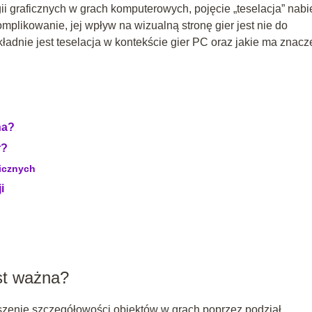
i graficznych w grach komputerowych, pojęcie „teselacja” nabi
likowanie, jej wpływ na wizualną stronę gier jest nie do
kładnie jest teselacja w kontekście gier PC oraz jakie ma znacz
na?
r?
ficznych
i
est ważna?
kszenie szczegółowości obiektów w grach poprzez podział