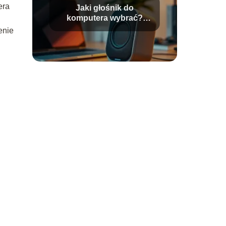
era
Jaki głośnik do
komputera wybrać?
Poradnik dla każdego
enie
użytkownika