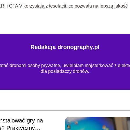
E.R. i GTA V korzystają z teselacji, co pozwala na lepszą jakość
Redakcja dronography.pl
latać dronami osoby prywatne, uwielbiam majsterkować z elektro
dla posiadaczy dronów.
instalować gry na
ie? Praktyczny