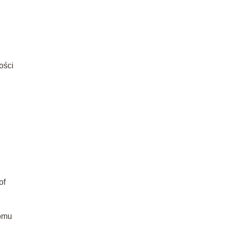
ości
of
iomu