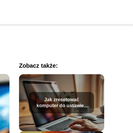
Zobacz także:
Jak zresetować
komputer do ustawień
fabrycznych?
Przewodnik krok po
kroku