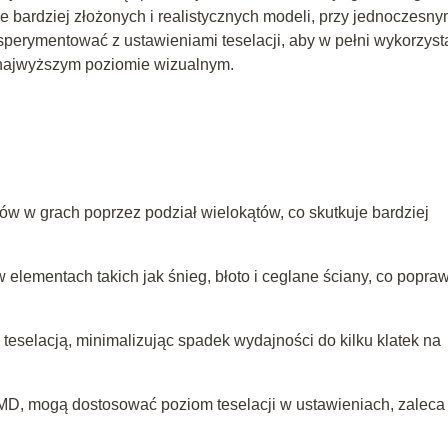
e bardziej złożonych i realistycznych modeli, przy jednoczesn
perymentować z ustawieniami teselacji, aby w pełni wykorzyst
a najwyższym poziomie wizualnym.
w w grach poprzez podział wielokątów, co skutkuje bardziej
w elementach takich jak śnieg, błoto i ceglane ściany, co popra
teselacją, minimalizując spadek wydajności do kilku klatek na
 AMD, mogą dostosować poziom teselacji w ustawieniach, zaleca