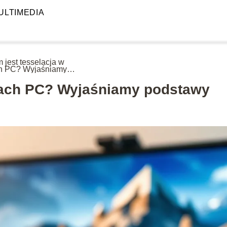
ULTIMEDIA
 jest tesselacja w
h PC? Wyjaśniamy
tawy
grach PC? Wyjaśniamy podstawy