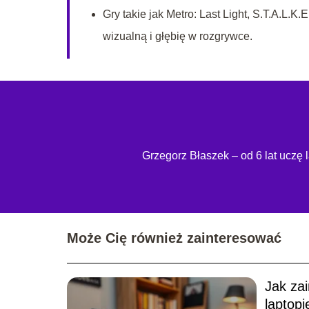
Gry takie jak Metro: Last Light, S.T.A.L.K.
wizualną i głębię w rozgrywce.
Grzegorz Błaszek – od 6 lat uczę 
Może Cię również zainteresować
Jak za
laptop