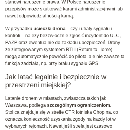
stanowi naruszenie prawa. W Polsce naruszenie
przepisów może skutkować karami administracyjnymi lub
nawet odpowiedzialnością karną.
W przypadku
ucieczki drona
– czyli utraty sygnału i
kontroli – należy bezzwłocznie zgłosić incydent do ULC,
PAŻP oraz ewentualnie do zakładu ubezpieczeń. Drony
ze zintegrowanym systemem RTH (Return to Home)
mogą automatycznie powrócić do pilota, ale nie zawsze ta
funkcja zadziała, np. przy braku sygnału GPS.
Jak latać legalnie i bezpiecznie w
przestrzeni miejskiej?
Latanie dronem w miastach, zwłaszcza takich jak
Warszawa, podlega
szczególnym ograniczeniom
.
Stolica znajduje się w strefie CTR lotniska Chopina, co
oznacza konieczność uzyskania zgody na każdy lot w
wybranych rejonach. Nawet jeśli strefa jest czasowo