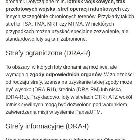
dronami. Dotyczą one m.in.
lotnisk wojskowych, tras
przelotowych wojska, stref operacji ratunkowych
czy
innych szczególnie chronionych terenów. Przykłady takich
stref to TSA, TMA, MRT czy MTMA. W niektórych
przypadkach można uzyskać specjalne zezwolenie, ale
standardowo loty są tam zabronione.
Strefy ograniczone (DRA-R)
To obszary, w których loty dronami są możliwe, ale
wymagają
zgody odpowiednich organów
. W zależności
od rodzaju strefy, szansa na uzyskanie takiej zgody może
być wysoka (DRA-RH), średnia (DRA-RM) lub niska
(DRA-RL). Przykładowo, loty w strefach CTR i ATZ wokół
lotnisk cywilnych mogą być dozwolone pod warunkiem
zatwierdzenia misji w systemie PansaUTM.
Strefy informacyjne (DRA-I)