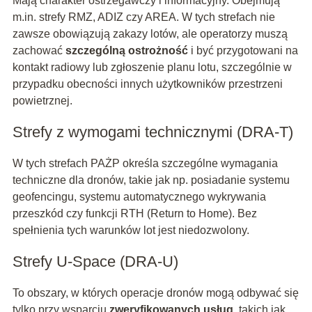
Mają charakter ostrzegawczy i informacyjny. Obejmują
m.in. strefy RMZ, ADIZ czy AREA. W tych strefach nie
zawsze obowiązują zakazy lotów, ale operatorzy muszą
zachować
szczególną ostrożność
i być przygotowani na
kontakt radiowy lub zgłoszenie planu lotu, szczególnie w
przypadku obecności innych użytkowników przestrzeni
powietrznej.
Strefy z wymogami technicznymi (DRA-T)
W tych strefach PAŻP określa szczególne wymagania
techniczne dla dronów, takie jak np. posiadanie systemu
geofencingu, systemu automatycznego wykrywania
przeszkód czy funkcji RTH (Return to Home). Bez
spełnienia tych warunków lot jest niedozwolony.
Strefy U-Space (DRA-U)
To obszary, w których operacje dronów mogą odbywać się
tylko przy wsparciu
zweryfikowanych usług
, takich jak