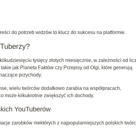
eści do potrzeb widzów to klucz do sukcesu na platformie.
ouTuberzy?
lkudziesięciu tysięcy złotych miesięcznie, w zależności od lic
 takie jak Planeta Faktów czy Przepisy od Olgi, które generują
znaczące przychody.
nse, wielu twórców dodatkowo zarabia na współpracach,
o może kilkukrotnie zwiększyć ich dochody.
skich YouTuberów
acje zarobków niektórych z najpopularniejszych polskich twór