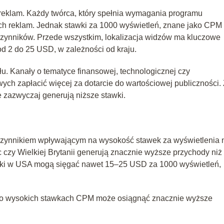
eklam. Każdy twórca, który spełnia wymagania programu
ych reklam. Jednak stawki za 1000 wyświetleń, znane jako CPM
u czynników. Przede wszystkim, lokalizacja widzów ma kluczowe
d 2 do 25 USD, w zależności od kraju.
u. Kanały o tematyce finansowej, technologicznej czy
ch zapłacić więcej za dotarcie do wartościowej publiczności.
 zazwyczaj generują niższe stawki.
 czynnikiem wpływającym na wysokość stawek za wyświetlenia 
zy Wielkiej Brytanii generują znacznie wyższe przychody niż 
tawki w USA mogą sięgać nawet 15–25 USD za 1000 wyświetleń,
ów o wysokich stawkach CPM może osiągnąć znacznie wyższe