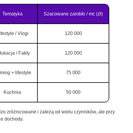
Tematyka
Szacowane zarobki / mc (zł)
ifestyle / Vlogi
120 000
ukacja / Fakty
120 000
ing + lifestyle
75 000
Kuchnia
50 000
zo zróżnicowane i zależą od wielu czynników, ale przy
e dochody.