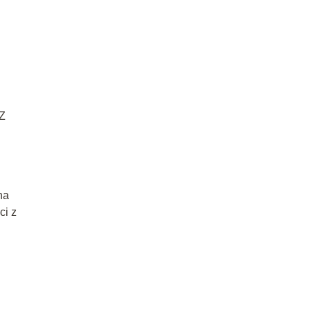
 Z
na
ci z