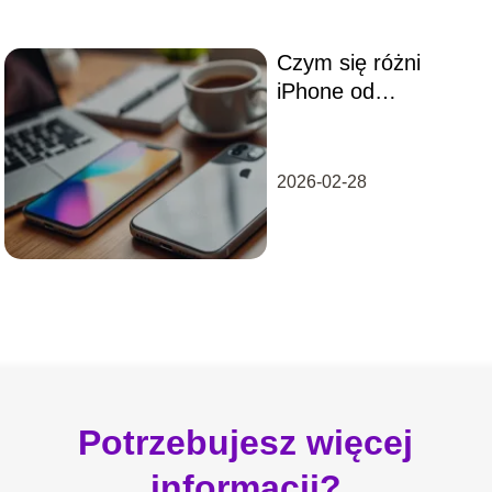
Czym się różni
iPhone od
smartfona?
Odpowiadamy na
najważniejsze
2026-02-28
pytania
Potrzebujesz więcej
informacji?