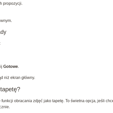
h propozycji.
łównym.
ady
:
ij
Gotowe
.
ąd niż ekran główny.
 tapetę?
unkcji obracania zdjęć jako tapetę. To świetna opcja, jeśli chc
cznie.