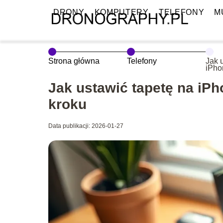
DRONY
KOMPUTERY
TELEFONY
M
Strona główna
Telefony
Jak 
iPho
prze
Jak ustawić tapetę na iP
kroku
Data publikacji: 2026-01-27