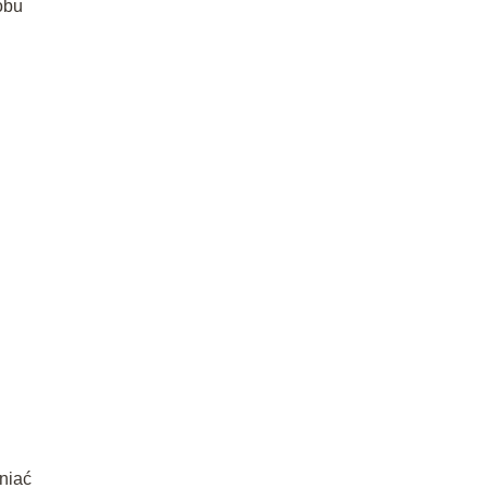
obu
niać