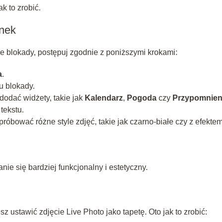
ak to zrobić.
onek
e blokady, postępuj zgodnie z poniższymi krokami:
a
.
u blokady.
 dodać widżety, takie jak
Kalendarz
,
Pogoda
czy
Przypomnien
tekstu.
óbować różne style zdjęć, takie jak czarno-białe czy z efekte
ie się bardziej funkcjonalny i estetyczny.
 ustawić zdjęcie Live Photo jako tapetę. Oto jak to zrobić: