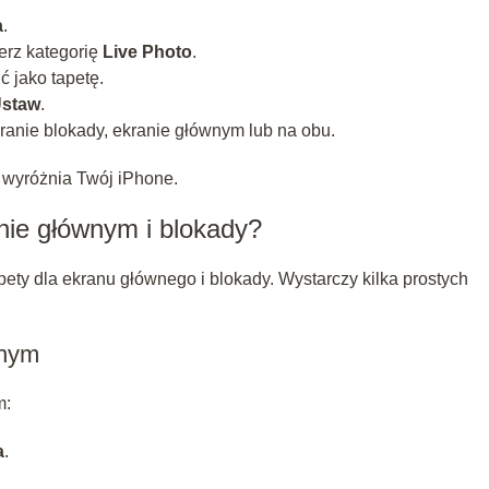
a
.
ierz kategorię
Live Photo
.
ć jako tapetę.
staw
.
kranie blokady, ekranie głównym lub na obu.
y wyróżnia Twój iPhone.
nie głównym i blokady?
ety dla ekranu głównego i blokady. Wystarczy kilka prostych
wnym
m:
a
.