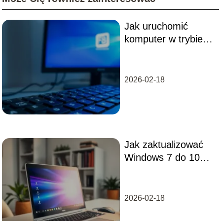
Jak uruchomić
komputer w trybie
awaryjnym?
Praktyczny
przewodnik
2026-02-18
Jak zaktualizować
Windows 7 do 10?
Przewodnik krok po
kroku
2026-02-18