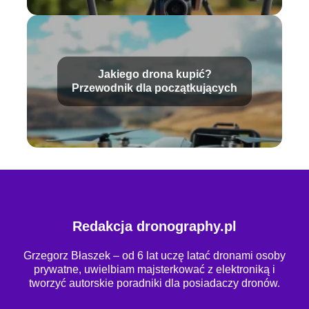
Jakiego drona kupić?
Przewodnik dla początkujących
Redakcja dronography.pl
Grzegorz Błaszek – od 6 lat uczę latać dronami osoby
prywatne, uwielbiam majsterkować z elektroniką i
tworzyć autorskie poradniki dla posiadaczy dronów.