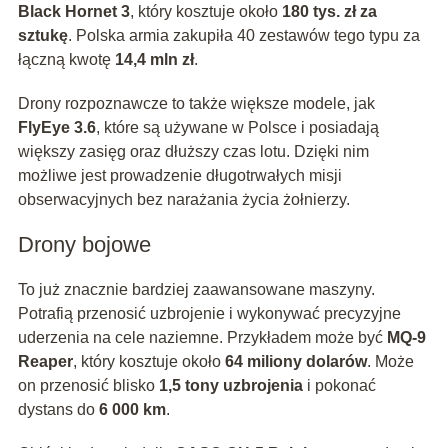
Black Hornet 3
, który kosztuje około
180 tys. zł za
sztukę
. Polska armia zakupiła 40 zestawów tego typu za
łączną kwotę
14,4 mln zł
.
Drony rozpoznawcze to także większe modele, jak
FlyEye 3.6
, które są używane w Polsce i posiadają
większy zasięg oraz dłuższy czas lotu. Dzięki nim
możliwe jest prowadzenie długotrwałych misji
obserwacyjnych bez narażania życia żołnierzy.
Drony bojowe
To już znacznie bardziej zaawansowane maszyny.
Potrafią przenosić uzbrojenie i wykonywać precyzyjne
uderzenia na cele naziemne. Przykładem może być
MQ-9
Reaper
, który kosztuje około
64 miliony dolarów
. Może
on przenosić blisko
1,5 tony uzbrojenia
i pokonać
dystans do
6 000 km
.