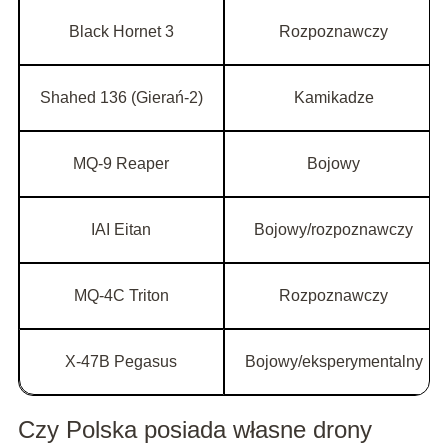
Black Hornet 3
Rozpoznawczy
Shahed 136 (Gierań-2)
Kamikadze
MQ-9 Reaper
Bojowy
IAI Eitan
Bojowy/rozpoznawczy
MQ-4C Triton
Rozpoznawczy
X-47B Pegasus
Bojowy/eksperymentalny
Czy Polska posiada własne drony