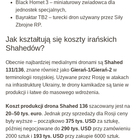
Black Hornet 3 – miniaturowy zwiadowca dla
jednostek specjalnych,
Bayraktar TB2 – turecki dron używany przez Siły
Zbrojne RP.
Jak kształtują się koszty irańskich
Shahedów?
Obecnie najbardziej medialnymi dronami są
Shahed
131/136
, znane również jako
Gierań-1/Gierań-2
w
terminologii rosyjskiej. Używane przez Rosję w atakach
na infrastrukturę Ukrainy, te drony kamikadze są tanie w
produkcji i łatwe do masowego wdrożenia.
Koszt produkcji drona Shahed 136
szacowany jest na
20–50 tys. euro
. Jednak przy sprzedaży dla Rosji ceny
były wyższe – początkowo
375 tys. USD
za sztukę,
później negocjowane do
290 tys. USD
przy zamówieniu
2000 sztuk i
193 tys. USD
przy zakupie 6000 sztuk.