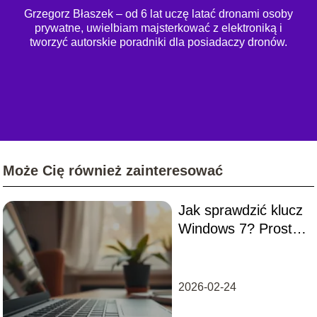
Grzegorz Błaszek – od 6 lat uczę latać dronami osoby
prywatne, uwielbiam majsterkować z elektroniką i
tworzyć autorskie poradniki dla posiadaczy dronów.
Może Cię również zainteresować
Jak sprawdzić klucz
Windows 7? Proste
metody i porady
2026-02-24