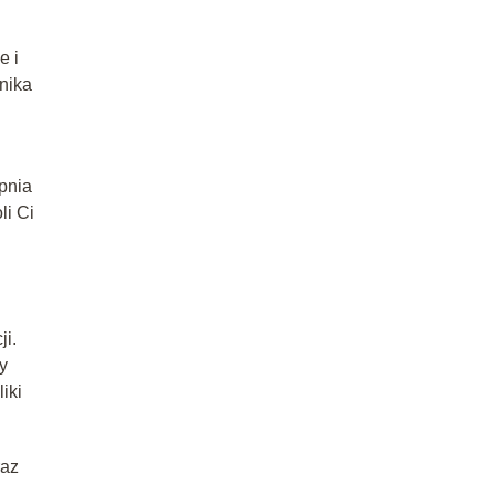
e i
nika
pnia
li Ci
ji.
y
iki
raz