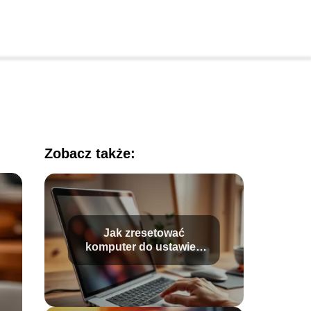
Zobacz także:
Jak zresetować
komputer do ustawień
fabrycznych?
Przewodnik krok po
kroku