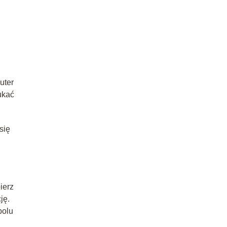
uter
ukać
się
ierz
ję.
polu