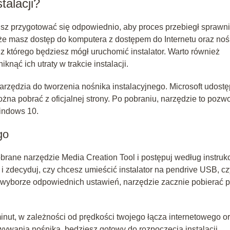
talacji?
isz przygotować się odpowiednio, aby proces przebiegł sprawni
że masz dostęp do komputera z dostępem do Internetu oraz noś
z którego będziesz mógł uruchomić instalator. Warto również
ąć ich utraty w trakcie instalacji.
rzędzia do tworzenia nośnika instalacyjnego. Microsoft udostę
na pobrać z oficjalnej strony. Po pobraniu, narzędzie to pozwo
indows 10.
go
rane narzędzie Media Creation Tool i postępuj według instrukc
i zdecyduj, czy chcesz umieścić instalator na pendrive USB, cz
 wyborze odpowiednich ustawień, narzędzie zacznie pobierać pl
inut, w zależności od prędkości twojego łącza internetowego o
ywania nośnika, będziesz gotowy do rozpoczęcia instalacji