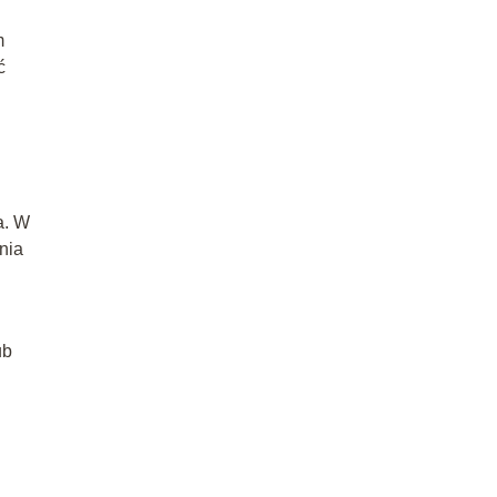
m
ć
a. W
nia
ub