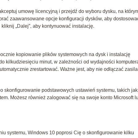
kceptuj umowę licencyjną i przejdź do wyboru dysku, na który
brać zaawansowane opcje konfiguracji dysków, aby dostosowa
liknij „Dalej”, aby kontynuować instalację.
ocznie kopiowanie plików systemowych na dysk i instalację
do kilkudziesięciu minut, w zależności od wydajności komputer
 automatycznie zrestartować. Ważne jest, aby nie odłączać zasila
 o skonfigurowanie podstawowych ustawień systemu, takich jak
netem. Możesz również zalogować się na swoje konto Microsoft l
niu systemu, Windows 10 poprosi Cię o skonfigurowanie kilku