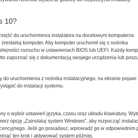
s 10?
rzejść do uruchomienia instalatora na docelowym komputerze.
zrestartuj komputer. Aby komputer uruchomił się z nośnika
kolejności rozruchu w ustawieniach BIOS lub UEFI. Każdy komp
rto zapoznać się z dokumentacją swojego urządzenia lub posz
do uruchomienia z nośnika instalacyjnego, na ekranie pojawi 
stąpić do instalacji systemu.
ny o wybór ustawień języka, czasu oraz układu klawiatury. Wyb
bierz opcję „Zainstaluj system Windows”, aby rozpocząć instalac
icencyjnego. Jeśli go posiadasz, wprowadź go w odpowiednim 
pominąć ten krok i aktywować system później.