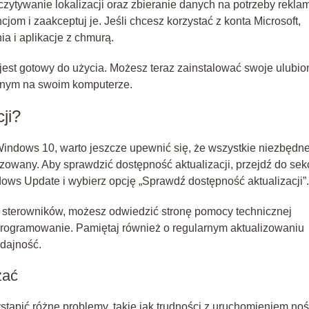
zytywanie lokalizacji oraz zbieranie danych na potrzeby reklam
om i zaakceptuj je. Jeśli chcesz korzystać z konta Microsoft,
ia i aplikacje z chmurą.
est gotowy do użycia. Możesz teraz zainstalować swoje ulubio
yjnym na swoim komputerze.
ji?
 Windows 10, warto jeszcze upewnić się, że wszystkie niezbędn
izowany. Aby sprawdzić dostępność aktualizacji, przejdź do sekc
ows Update i wybierz opcję „Sprawdź dostępność aktualizacji”.
k sterowników, możesz odwiedzić stronę pomocy technicznej
rogramowanie. Pamiętaj również o regularnym aktualizowaniu
dajność.
zać
tąpić różne problemy, takie jak trudności z uruchomieniem no