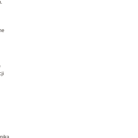
.
ne
e
ji
śnika