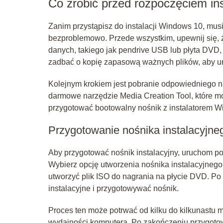
Co zrobić przed rozpoczęciem ins
Zanim przystąpisz do instalacji Windows 10, mus
bezproblemowo. Przede wszystkim, upewnij się, 
danych, takiego jak pendrive USB lub płyta DVD, 
zadbać o kopię zapasową ważnych plików, aby unikn
Kolejnym krokiem jest pobranie odpowiedniego na
darmowe narzędzie Media Creation Tool, które moż
przygotować bootowalny nośnik z instalatorem W
Przygotowanie nośnika instalacyjne
Aby przygotować nośnik instalacyjny, uruchom pob
Wybierz opcję utworzenia nośnika instalacyjnego 
utworzyć plik ISO do nagrania na płycie DVD. Po
instalacyjne i przygotowywać nośnik.
Proces ten może potrwać od kilku do kilkunastu m
wydajności komputera. Po zakończeniu przygotow