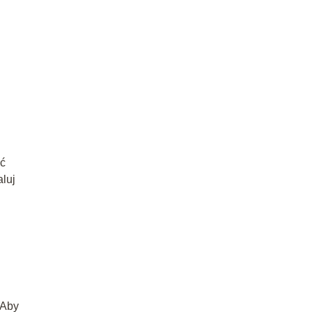
eć
aluj
 Aby