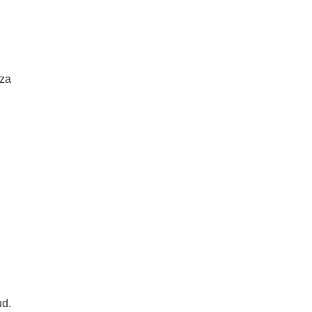
 za
ud.