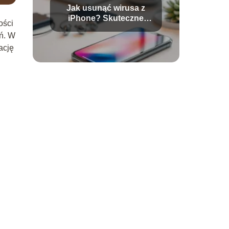
Jak usunąć wirusa z
iPhone? Skuteczne
ości
metody i porady
ń. W
ację