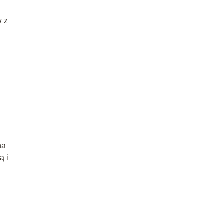
w z
na
ą i