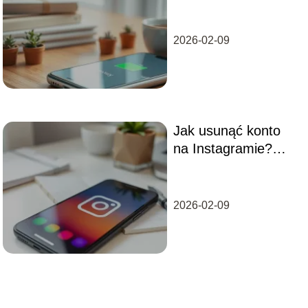
Sprawdzone
sposoby na dłuższą
żywotność
2026-02-09
Jak usunąć konto
na Instagramie?
Przewodnik krok po
kroku
2026-02-09