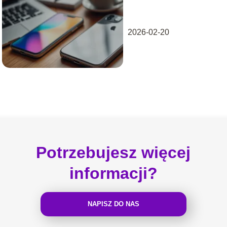
smartfona?
Odpowiadamy na
najważniejsze
2026-02-20
pytania
Potrzebujesz więcej
informacji?
NAPISZ DO NAS